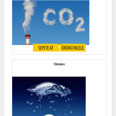
Karbondioksit Gazı
Oksijen